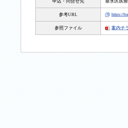
申込・
問合せ先
垂水区医療
参考URL
https:/
参照
ファイル
案内チ