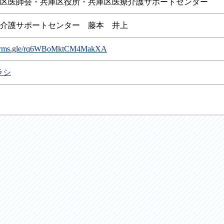
区医師会・兵庫区役所・兵庫区医療介護サポートセンター
介護サポートセンター 藤本 井上
/forms.gle/rq6WBoMktCM4MakXA
ラシ