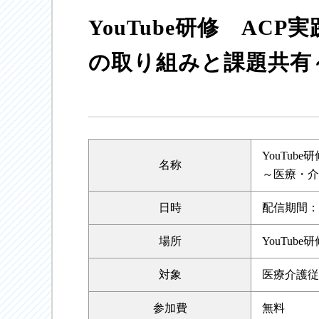
YouTube研修 AC
の取り組みと課題共有
YouTub
名称
～医療・介
日時
配信期間：20
場所
YouTube研
対象
医療介護従
参加費
無料