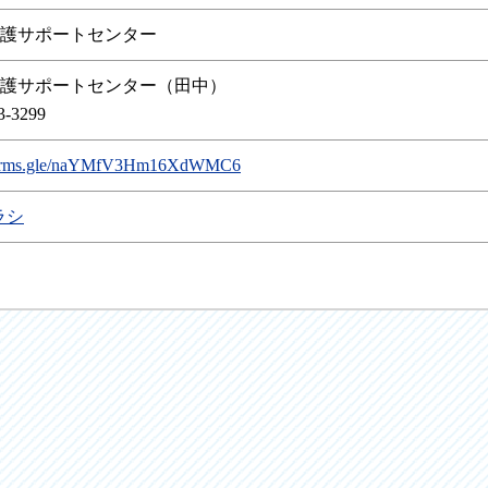
護サポートセンター
護サポートセンター（田中）
-3299
/forms.gle/naYMfV3Hm16XdWMC6
ラシ