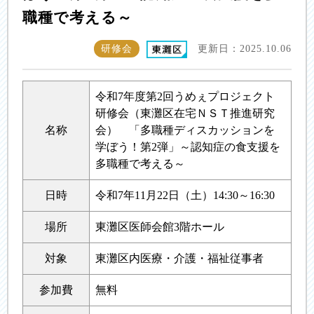
職種で考える～
研修会
更新日：2025.10.06
令和7年度第2回うめぇプロジェクト
研修会（東灘区在宅ＮＳＴ推進研究
名称
会） 「多職種ディスカッションを
学ぼう！第2弾」～認知症の食支援を
多職種で考える～
日時
令和7年11月22日（土）14:30～16:30
場所
東灘区医師会館3階ホール
対象
東灘区内医療・介護・福祉従事者
参加費
無料