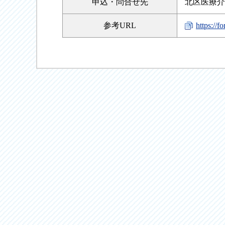
申込・
問合せ先
北区医療介護
参考URL
https:/