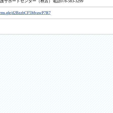
サポートセンター（秋吉）電話078-583-3299
/forms.gle/d2BzzbCF5MvawP7R7