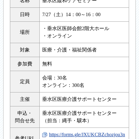
名称
垂水区緩和ケアセミナー
日時
7/27（土）14：00～16：00
・垂水区医師会館2階大ホール
場所
・オンライン
対象
医療・介護・福祉関係者
参加費
無料
会場：30名
定員
オンライン：300名
主催
垂水区医療介護サポートセンター
申込・
垂水区医療介護サポートセンター
問合せ先
（担当：縄手・驥本）
https://forms.gle/JXUKCBZchozjou3n
参考URL