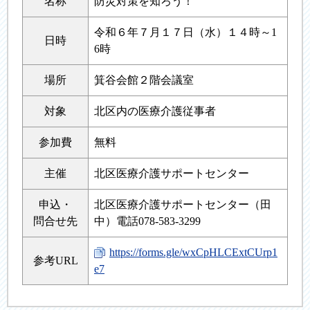
名称
防災対策を知ろう！
令和６年７月１７日（水）１４時～1
日時
6時
場所
箕谷会館２階会議室
対象
北区内の医療介護従事者
参加費
無料
主催
北区医療介護サポートセンター
申込・
北区医療介護サポートセンター（田
問合せ先
中）電話078-583-3299
https://forms.gle/wxCpHLCExtCUrp1
参考URL
e7