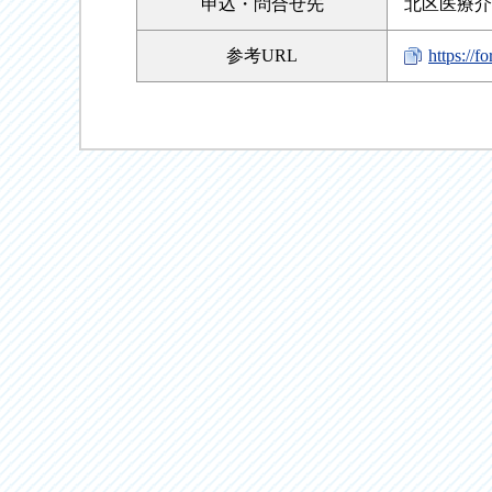
申込・
問合せ先
北区医療介護
参考URL
https://