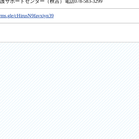
サポートセンター（秋吉）電話078-583-3299
forms.gle/cHirusN9favxiyn39