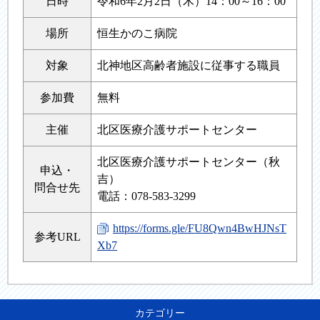
日時
令和6年2月2日（木）14：00～16：00
場所
恒生かのこ病院
対象
北神地区高齢者施設に従事する職員
参加費
無料
主催
北区医療介護サポートセンター
北区医療介護サポートセンター（秋
申込・
吉）
問合せ先
電話：078-583-3299
https://forms.gle/FU8Qwn4BwHJNsT
参考URL
Xb7
カテゴリー