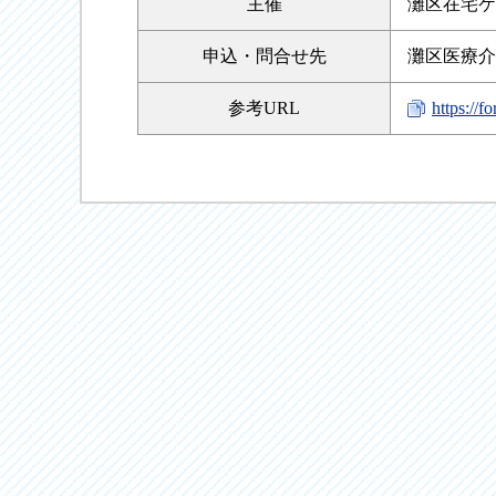
主催
灘区在宅ケ
申込・
問合せ先
灘区医療介
参考URL
https:/