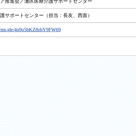
ア推進会／灘区医療介護サポートセンター
護サポートセンター（担当：長友、西面）
/forms.gle/4o9o5bKZ8zbY9FW69