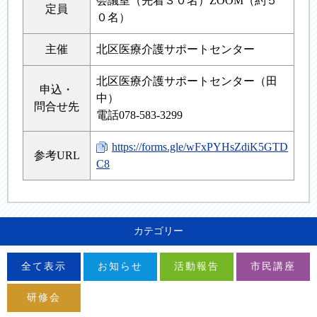
会議室（先着３０名）ZOOM（約５
定員
０名）
主催
北区医療介護サポートセンター
北区医療介護サポートセンター（田
申込・
中）
問合せ先
電話078-583-3299
https://forms.gle/wFxPYHsZdiK5GTD
参考URL
C8
カテゴリー
全て表示
お知らせ
活動報告
市民講座
研修会