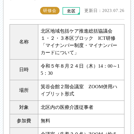
研修会
更新日：2023.07.26
北区地域包括ケア推進総括協議会
１・２・３本区ブロック ICT研修
名称
「マイナンバー制度・マイナンバー
カードについて」
令和５年８月２４日（木）14：00～1
日時
5：30
箕谷会館２階会議室 ZOOM併用ハ
場所
イブリット形式
対象
北区内の医療介護従事者
参加費
無料