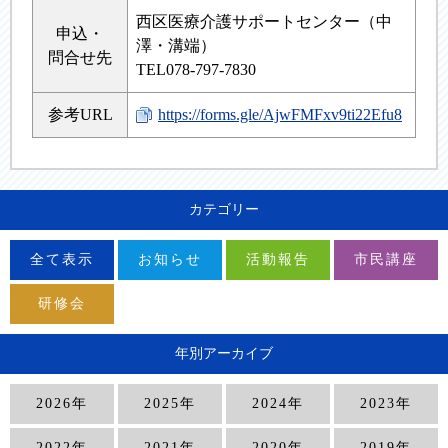
西区医療介護サポートセンター（中
申込・
澤・溝端）
問合せ先
TEL078-797-7830
参考URL
https://forms.gle/AjwFMFxv9ti22Efu8
カテゴリー
全て表示
お知らせ
活動報告
市民講座
研修会
年別アーカイブ
2026年
2025年
2024年
2023年
2022年
2021年
2020年
2019年