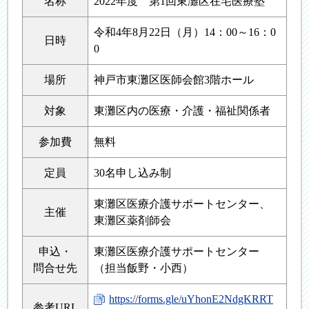
名称
2022年度 第1回東灘区在宅医療塾
令和4年8月22日（月）14：00～16：0
日時
0
場所
神戸市東灘区医師会館3階ホール
対象
東灘区内の医療・介護・福祉関係者
参加費
無料
定員
30名申し込み制
東灘区医療介護サポートセンター、
主催
東灘区薬剤師会
申込・
東灘区医療介護サポートセンター
問合せ先
（担当飯野・小西）
https://forms.gle/uYhonE2NdgKRRT
参考URL