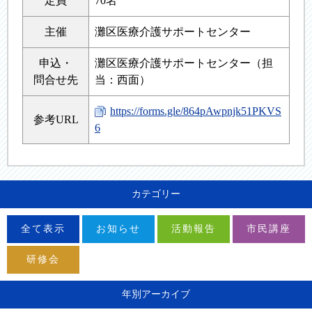
定員
70名
主催
灘区医療介護サポートセンター
申込・
灘区医療介護サポートセンター（担
問合せ先
当：西面）
https://forms.gle/864pAwpnjk51PKVS
参考URL
6
カテゴリー
全て表示
お知らせ
活動報告
市民講座
研修会
年別アーカイブ