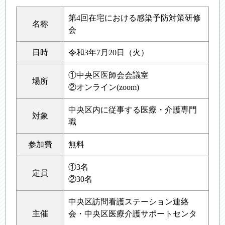
第4回在宅における感染予防対策研修
名称
会
日時
令和3年7月20日（火）
①中央区医師会会議室
場所
②オンライン(zoom)
中央区内に従事する医療・介護専門
対象
職
参加費
無料
①3名
定員
②30名
中央区訪問看護ステーション連絡
主催
会・中央区医療介護サポートセンタ