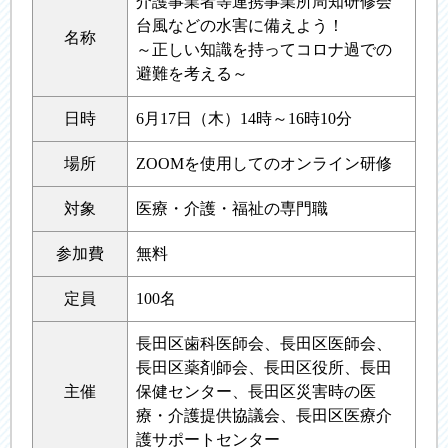
介護事業者等連携事業所周知研修会
台風などの水害に備えよう！
名称
～正しい知識を持ってコロナ過での
避難を考える～
日時
6月17日（木）14時～16時10分
場所
ZOOMを使用してのオンライン研修
対象
医療・介護・福祉の専門職
参加費
無料
定員
100名
長田区歯科医師会、長田区医師会、
長田区薬剤師会、長田区役所、長田
主催
保健センター、長田区災害時の医
療・介護提供協議会、長田区医療介
護サポートセンター