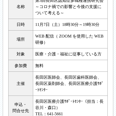
第5回長田区認知症多職種連携研究会
名称
～コロナ禍での影響と今後の支援に
ついて考える～
日時
11月7日（土）18時30分～19時30分
WEB 配信（ ZOOM を使用した WEB
場所
研修）
対象
医療・介護・福祉に従事している方
参加費
無料
長田区医師会、長田区歯科医師会、
主催
長田区薬剤師会、長田区医療介護ｻﾎﾟ
ｰﾄｾﾝﾀｰ
長田区医療介護ｻﾎﾟｰﾄｾﾝﾀｰ（担当：長
申込・
谷川・森口）
問合せ先
TEL：641-5661