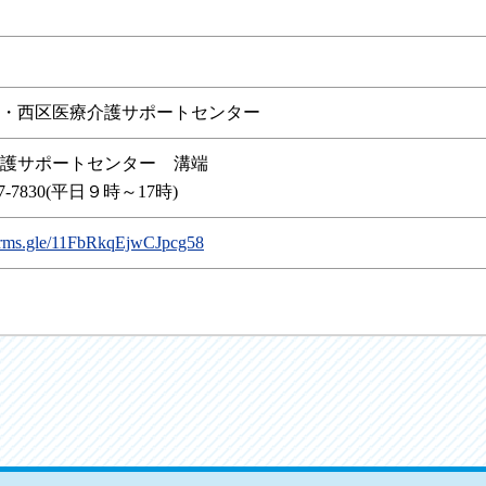
・西区医療介護サポートセンター
護サポートセンター 溝端
97-7830(平日９時～17時)
forms.gle/11FbRkqEjwCJpcg58