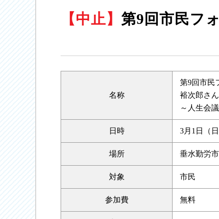
【中止】
第9回市民フォ
第9回市民
名称
裕次郎さん
～人生会議
日時
3月1日（日）
場所
垂水勤労市
対象
市民
参加費
無料